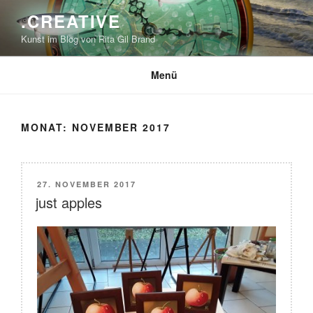
Zum
.CREATIVE
Inhalt
Kunst im Blog von Rita Gil Brand
springen
Menü
MONAT:
NOVEMBER 2017
VERÖFFENTLICHT
27. NOVEMBER 2017
AM
just apples