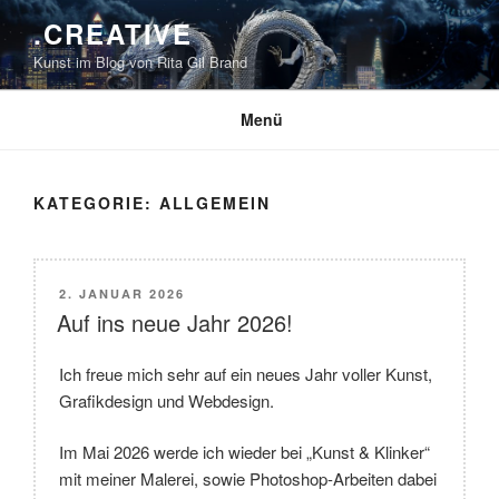
Zum
.CREATIVE
Inhalt
Kunst im Blog von Rita Gil Brand
springen
Menü
KATEGORIE:
ALLGEMEIN
VERÖFFENTLICHT
2. JANUAR 2026
AM
Auf ins neue Jahr 2026!
Ich freue mich sehr auf ein neues Jahr voller Kunst,
Grafikdesign und Webdesign.
Im Mai 2026 werde ich wieder bei „Kunst & Klinker“
mit meiner Malerei, sowie Photoshop-Arbeiten dabei