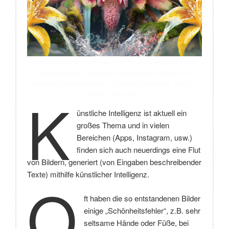
Komposition aus mehreren von KI (Adobe) generierten
Bildelementen, plus weiter bearbeiteten Bildern der
Kolibris. Bildbearbeitung mit Adobe Photoshop, Rita Gil
K
Brand, Juli 2023
ünstliche Intelligenz ist aktuell ein
großes Thema und in vielen
Bereichen (Apps, Instagram, usw.)
finden sich auch neuerdings eine Flut
von Bildern, generiert (von Eingaben beschreibender
Texte) mithilfe künstlicher Intelligenz.
O
ft haben die so entstandenen Bilder
einige „Schönheitsfehler“, z.B. sehr
seltsame Hände oder Füße, bei