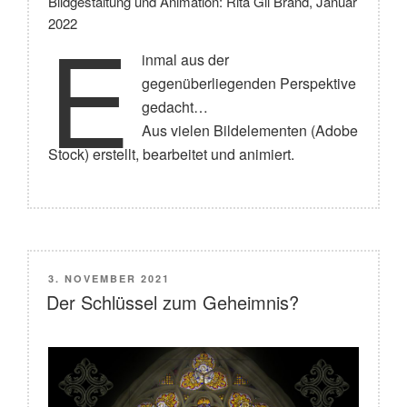
Bildgestaltung und Animation: Rita Gil Brand, Januar
E
2022
inmal aus der
gegenüberliegenden Perspektive
gedacht…
Aus vielen Bildelementen (Adobe
Stock) erstellt, bearbeitet und animiert.
VERÖFFENTLICHT
3. NOVEMBER 2021
AM
Der Schlüssel zum Geheimnis?