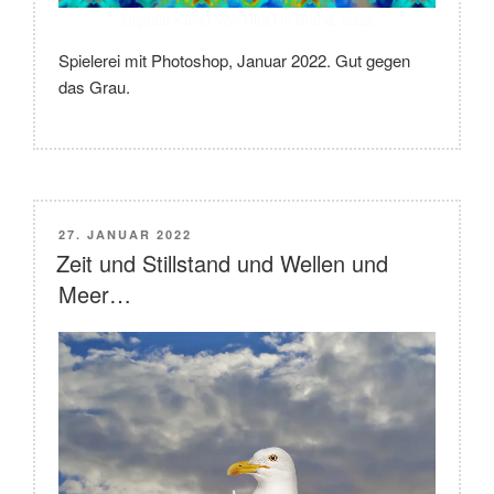
Digitale Kunst von Rita Gil Brand, 2022
Spielerei mit Photoshop, Januar 2022. Gut gegen
das Grau.
VERÖFFENTLICHT
27. JANUAR 2022
AM
Zeit und Stillstand und Wellen und
Meer…