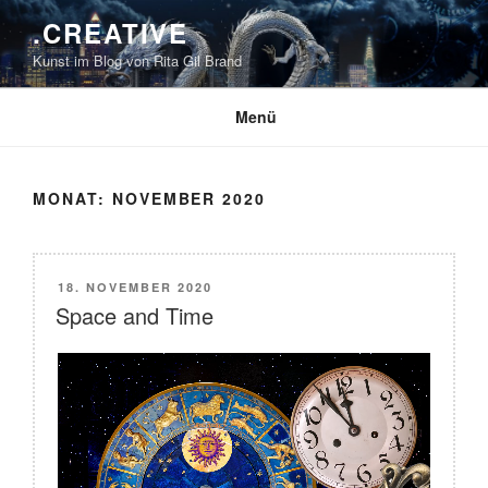
Zum
.CREATIVE
Inhalt
Kunst im Blog von Rita Gil Brand
springen
Menü
MONAT:
NOVEMBER 2020
VERÖFFENTLICHT
18. NOVEMBER 2020
AM
Space and Time