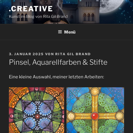
Zum
.CREATIVE
Inhalt
Kunst im Blog von Rita Gil Brand
springen
Menü
VERÖFFENTLICHT
3. JANUAR 2025
VON
RITA GIL BRAND
AM
Pinsel, Aquarellfarben & Stifte
Eine kleine Auswahl, meiner letzten Arbeiten: