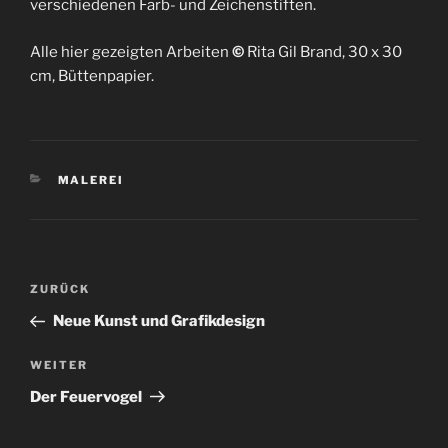
verschiedenen Farb- und Zeichenstiften.
Alle hier gezeigten Arbeiten
©
Rita Gil Brand, 30 x 30
cm, Büttenpapier.
KATEGORIEN
MALEREI
Beitragsnavigation
Vorheriger
ZURÜCK
Beitrag
Neue Kunst und Grafikdesign
Nächster
WEITER
Beitrag
Der Feuervogel