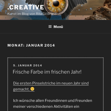
Zum
.CREATIVE
Inhalt
Kunst im Blog von Rita Gil Brand
springen
Menü
MONAT:
JANUAR 2014
VERÖFFENTLICHT
5. JANUAR 2014
AM
Frische Farbe im frischen Jahr!
Die ersten Pinselstriche im neuen Jahr sind
gemacht.
Ich wünsche allen Freundinnen und Freunden
meiner verschiedenen Aktivitäten ein