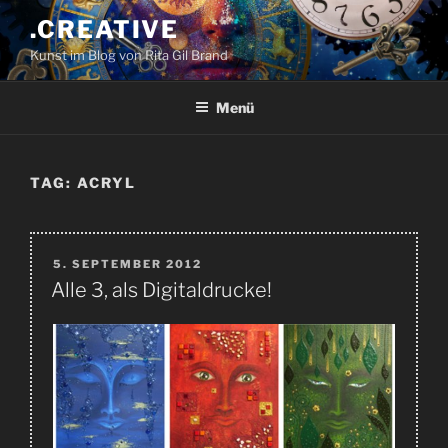
Zum
.CREATIVE
Inhalt
Kunst im Blog von Rita Gil Brand
springen
Menü
TAG:
ACRYL
VERÖFFENTLICHT
5. SEPTEMBER 2012
AM
Alle 3, als Digitaldrucke!