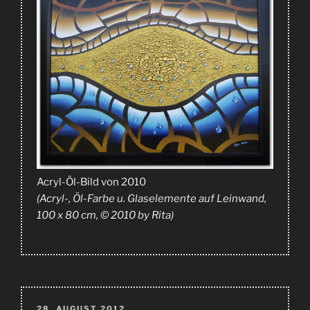
Acryl-Öl-Bild von 2010
(Acryl-, Öl-Farbe u. Glaselemente auf Leinwand,
100 x 80 cm, © 2010 by Rita)
VERÖFFENTLICHT
28. AUGUST 2012