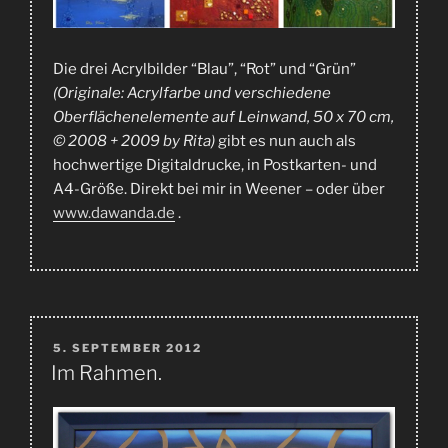
Die drei Acrylbilder “Blau”, “Rot” und “Grün”
(Originale: Acrylfarbe und verschiedene
Oberflächenelemente auf Leinwand, 50 x 70 cm,
© 2008 + 2009 by Rita)
gibt es nun auch als
hochwertige Digitaldrucke, in Postkarten- und
A4-Größe. Direkt bei mir in Weener – oder über
www.dawanda.de
.
VERÖFFENTLICHT
5. SEPTEMBER 2012
AM
Im Rahmen.