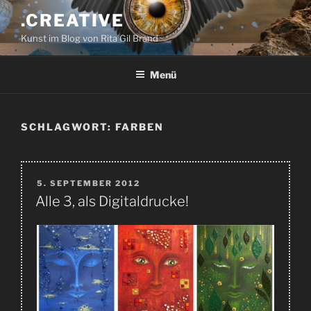
Zum
.CREATIVE
Inhalt
Kunst im Blog von Rita Gil Brand
springen
Menü
SCHLAGWORT:
FARBEN
VERÖFFENTLICHT
5. SEPTEMBER 2012
AM
Alle 3, als Digitaldrucke!