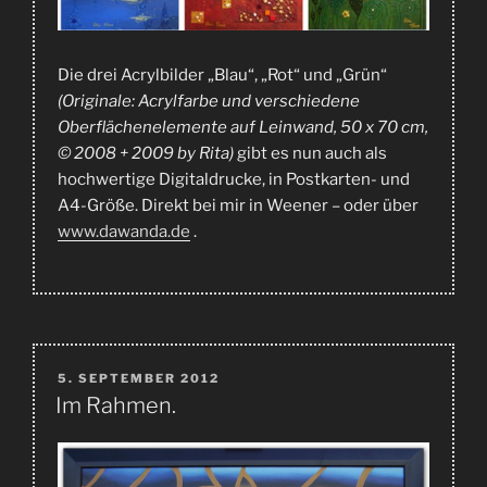
Die drei Acrylbilder „Blau“, „Rot“ und „Grün“
(Originale: Acrylfarbe und verschiedene
Oberflächenelemente auf Leinwand, 50 x 70 cm,
© 2008 + 2009 by Rita)
gibt es nun auch als
hochwertige Digitaldrucke, in Postkarten- und
A4-Größe. Direkt bei mir in Weener – oder über
www.dawanda.de
.
VERÖFFENTLICHT
5. SEPTEMBER 2012
AM
Im Rahmen.