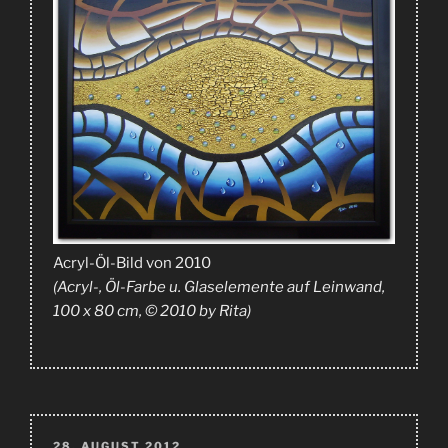
Acryl-Öl-Bild von 2010
(Acryl-, Öl-Farbe u. Glaselemente auf Leinwand,
100 x 80 cm, © 2010 by Rita)
VERÖFFENTLICHT
28. AUGUST 2012