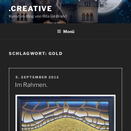
Zum
.CREATIVE
Inhalt
Kunst im Blog von Rita Gil Brand
springen
Menü
SCHLAGWORT:
GOLD
VERÖFFENTLICHT
5. SEPTEMBER 2012
AM
Im Rahmen.