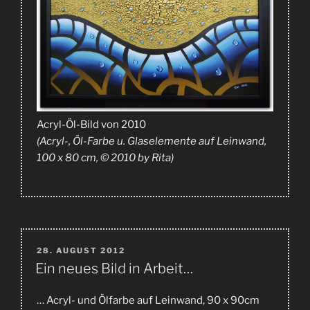
Acryl-Öl-Bild von 2010
(Acryl-, Öl-Farbe u. Glaselemente auf Leinwand,
100 x 80 cm, © 2010 by Rita)
VERÖFFENTLICHT
28. AUGUST 2012
AM
Ein neues Bild in Arbeit…
… Acryl- und Ölfarbe auf Leinwand, 90 x 90cm