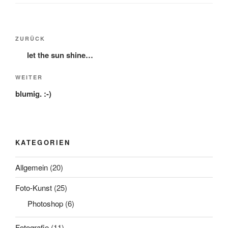
Beitragsnavigation
Vorheriger
ZURÜCK
Beitrag
let the sun shine…
Nächster
WEITER
Beitrag
blumig. :-)
KATEGORIEN
Allgemein
(20)
Foto-Kunst
(25)
Photoshop
(6)
Fotografie
(11)