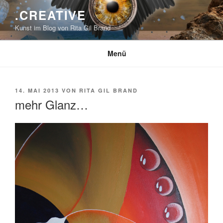
Zum
.CREATIVE
Inhalt
Kunst im Blog von Rita Gil Brand
springen
Menü
VERÖFFENTLICHT
14. MAI 2013
VON
RITA GIL BRAND
AM
mehr Glanz…