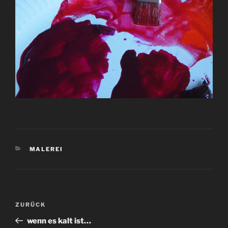
KATEGORIEN
MALEREI
Beitragsnavigation
Vorheriger
ZURÜCK
Beitrag
wenn es kalt ist…