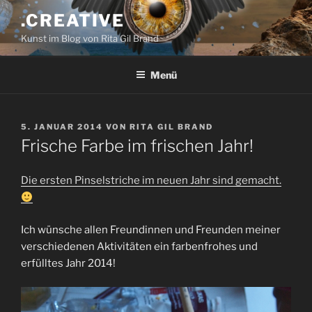
Zum
.CREATIVE
Inhalt
Kunst im Blog von Rita Gil Brand
springen
Menü
VERÖFFENTLICHT
5. JANUAR 2014
VON
RITA GIL BRAND
AM
Frische Farbe im frischen Jahr!
Die ersten Pinselstriche im neuen Jahr sind gemacht.
Ich wünsche allen Freundinnen und Freunden meiner
verschiedenen Aktivitäten ein farbenfrohes und
erfülltes Jahr 2014!