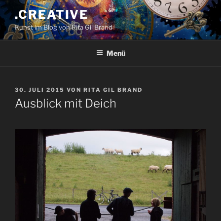
Zum
.CREATIVE
Inhalt
Kunst im Blog von Rita Gil Brand
springen
Menü
VERÖFFENTLICHT
30. JULI 2015
VON
RITA GIL BRAND
AM
Ausblick mit Deich