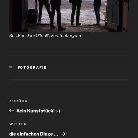
Bei „Kunst im Q’Stall“, Ferstenborgum
KATEGORIEN
FOTOGRAFIE
Beitragsnavigation
Vorheriger
ZURÜCK
Beitrag
Kein Kunststück! ;-)
Nächster
WEITER
Beitrag
die einfachen Dinge …