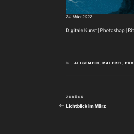
24. März 2022
Digitale Kunst | Photoshop | Ri
KATEGORIEN
ALLGEMEIN
,
MALEREI
,
PH
Beitragsnavigation
Vorheriger
ZURÜCK
Beitrag
Lichtblick im März