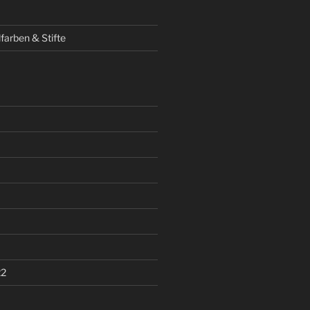
lfarben & Stifte
22