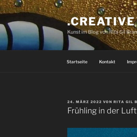
Zum
Inhalt
.CREATIVE
springen
Kunst im Blog von Rita Gil Bra
Startseite
Kontakt
Impr
VERÖFFENTLICHT
24. MÄRZ 2022
VON
RITA GIL
AM
Frühling in der Luft