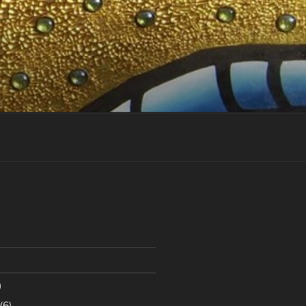
)
(6)